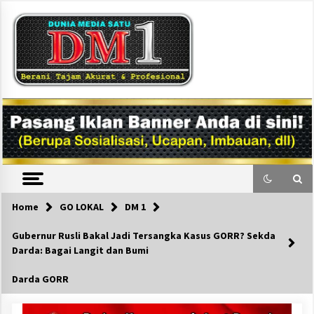
Skip
to
content
DM1
Home
GO LOKAL
DM 1
Gubernur Rusli Bakal Jadi Tersangka Kasus GORR? Sekda
Darda: Bagai Langit dan Bumi
Darda GORR