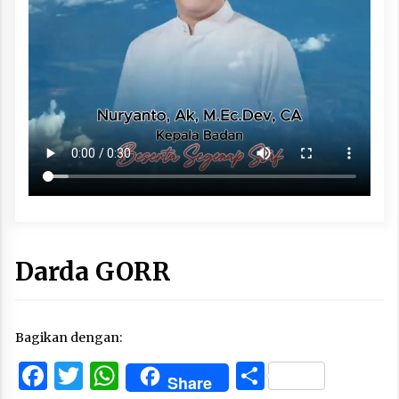
Darda GORR
Bagikan dengan:
Facebook
Twitter
WhatsApp
Share
Share