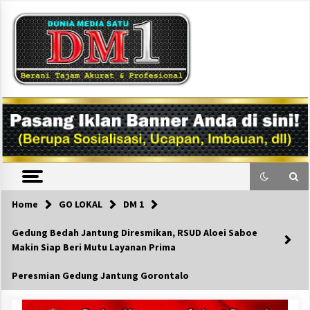
Skip
to
content
DM1
Home
GO LOKAL
DM 1
Gedung Bedah Jantung Diresmikan, RSUD Aloei Saboe
Makin Siap Beri Mutu Layanan Prima
Peresmian Gedung Jantung Gorontalo