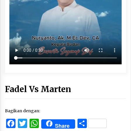
Fadel Vs Marten
Bagikan dengan:
Facebook
Twitter
WhatsApp
Share
Share