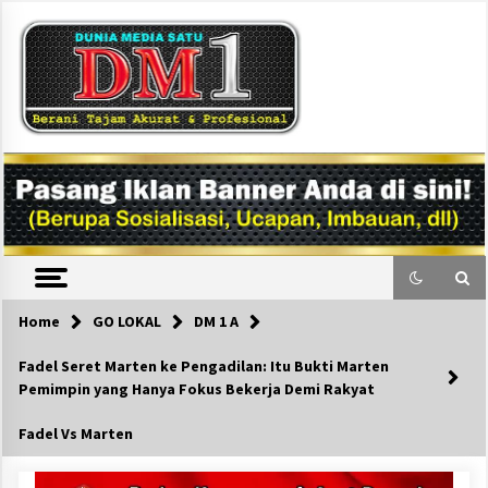
Skip
to
content
DM1
Home
GO LOKAL
DM 1 A
Fadel Seret Marten ke Pengadilan: Itu Bukti Marten
Pemimpin yang Hanya Fokus Bekerja Demi Rakyat
Fadel Vs Marten