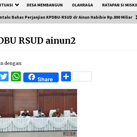
ITUASI
DESA MEMBANGUN
OLAHRAGA
RATAPAN SI MISKI
talo Bahas Perjanjian KPDBU-RSUD dr Ainun Habibie Rp.800 Miliar
DBU RSUD ainun2
an dengan:
Facebook
Twitter
WhatsApp
Share
Share