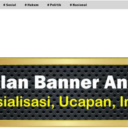
# Sosial
# Hukum
# Politik
# Nasional