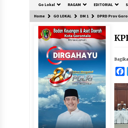
Go Lokal
RAGAM
EDITORIAL
S
Home
GO LOKAL
DM 1
DPRD Prov Goron
KP
Bagik