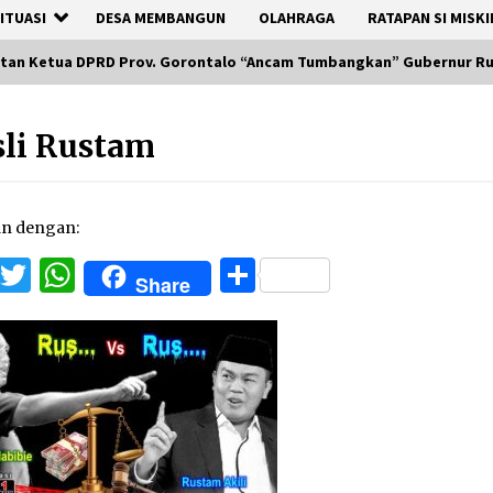
ITUASI
DESA MEMBANGUN
OLAHRAGA
RATAPAN SI MISKI
ntan Ketua DPRD Prov. Gorontalo “Ancam Tumbangkan” Gubernur Ru
li Rustam
an dengan:
Facebook
Twitter
WhatsApp
Share
Share