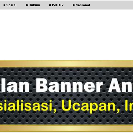
# Sosial
# Hukum
# Politik
# Nasional