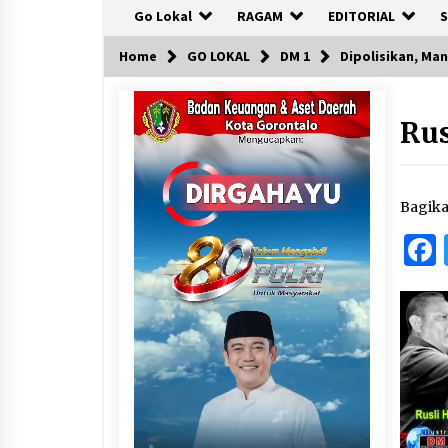
Go Lokal
RAGAM
EDITORIAL
S
Home
GO LOKAL
DM 1
Dipolisikan, Ma
Rus
Bagik