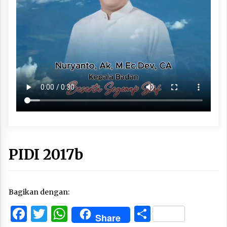
PIDI 2017b
Bagikan dengan:
Facebook
Twitter
WhatsApp
Share
Share