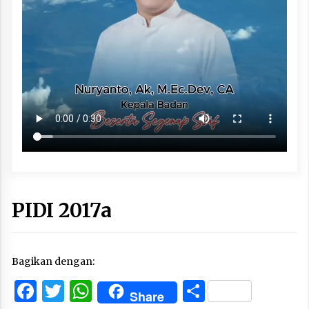
PIDI 2017a
Bagikan dengan:
Facebook
Twitter
WhatsApp
Share
Share