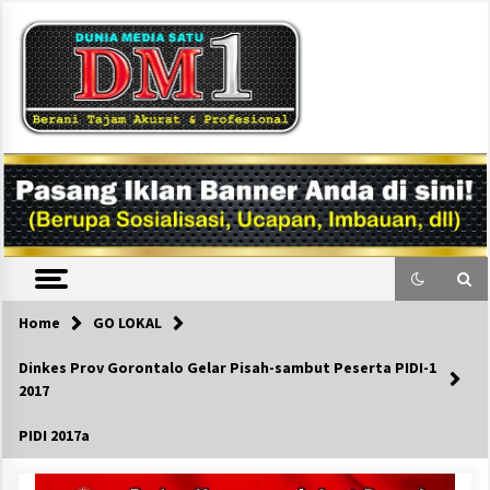
Skip
to
content
DM1
Home
GO LOKAL
Dinkes Prov Gorontalo Gelar Pisah-sambut Peserta PIDI-1
2017
PIDI 2017a