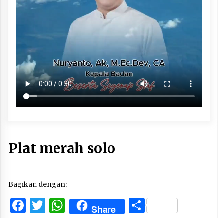
Plat merah solo
Bagikan dengan:
Facebook
Twitter
WhatsApp
Share
Share