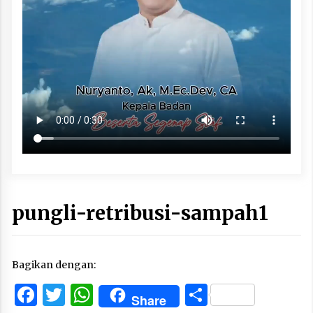
pungli-retribusi-sampah1
Bagikan dengan:
Facebook
Twitter
WhatsApp
Share
Share