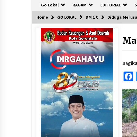
Go Lokal
RAGAM
EDITORIAL
S
Home
GO LOKAL
DM 1 C
Diduga Merusa
Ma
Bagik