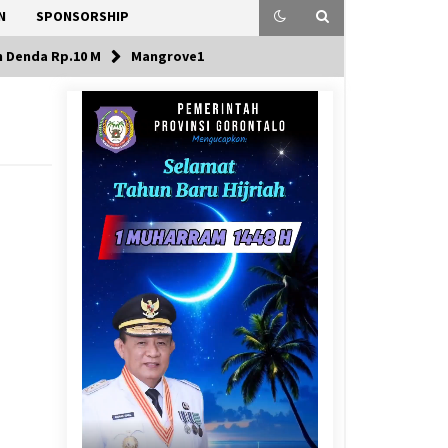
N
SPONSORSHIP
n Denda Rp.10 M
Mangrove1