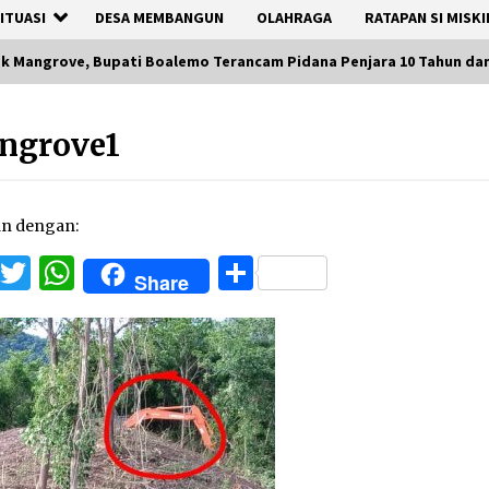
ITUASI
DESA MEMBANGUN
OLAHRAGA
RATAPAN SI MISKI
k Mangrove, Bupati Boalemo Terancam Pidana Penjara 10 Tahun da
ngrove1
an dengan:
Facebook
Twitter
WhatsApp
Share
Share