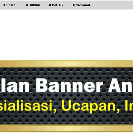
# Sosial
# Hukum
# Politik
# Nasional