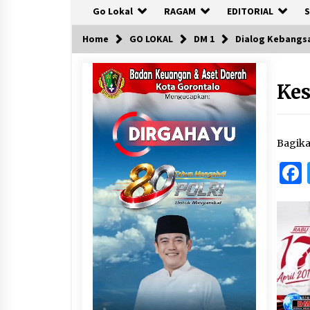
Go Lokal
RAGAM
EDITORIAL
S
Home
GO LOKAL
DM 1
Dialog Kebangsa
Kes
Bagik