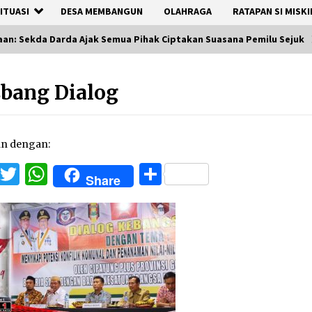
ITUASI
DESA MEMBANGUN
OLAHRAGA
RATAPAN SI MISKI
an: Sekda Darda Ajak Semua Pihak Ciptakan Suasana Pemilu Sejuk
bang Dialog
an dengan:
Facebook
Twitter
WhatsApp
Share
Share