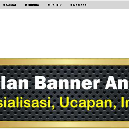
# Sosial
# Hukum
# Politik
# Nasional