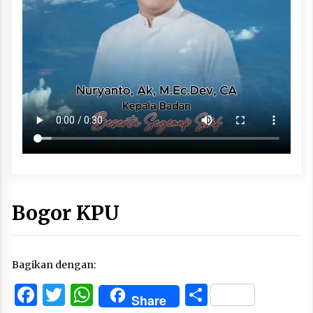
Bogor KPU
Bagikan dengan:
Facebook
Twitter
WhatsApp
Share
Share