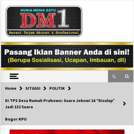
Skip
to
content
DM1
Home
SITUASI
POLITIK
Di TPS Desa Rumah Prabowo: Suara Jokowi 16 “Disulap”
Jadi 132 Suara
Bogor KPU