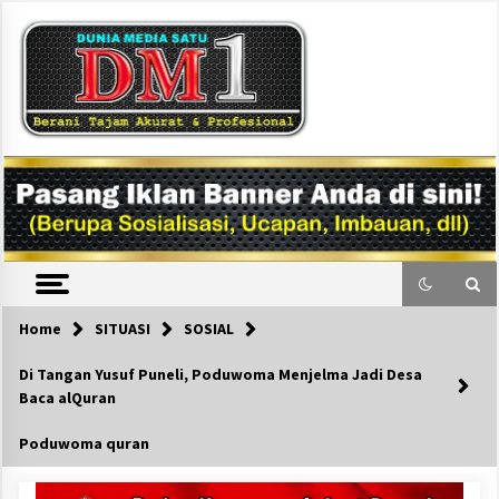
Skip
to
content
DM1
Home
SITUASI
SOSIAL
Di Tangan Yusuf Puneli, Poduwoma Menjelma Jadi Desa
Baca alQuran
Poduwoma quran