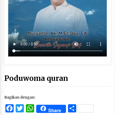
Poduwoma quran
Bagikan dengan:
Facebook
Twitter
WhatsApp
Share
Share