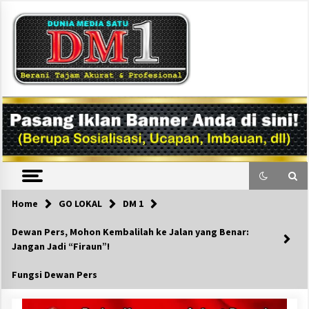
Skip
to
content
DM1
Home
GO LOKAL
DM 1
Dewan Pers, Mohon Kembalilah ke Jalan yang Benar:
Jangan Jadi “Firaun”!
Fungsi Dewan Pers