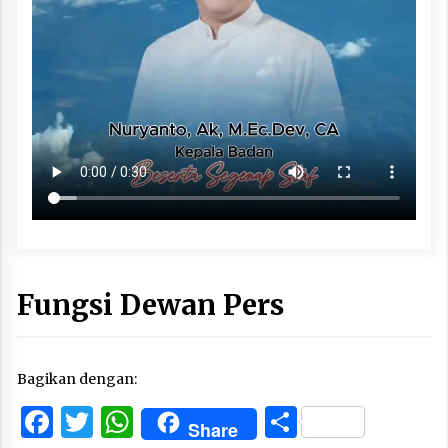
Fungsi Dewan Pers
Bagikan dengan:
Facebook
Twitter
WhatsApp
Share
Share