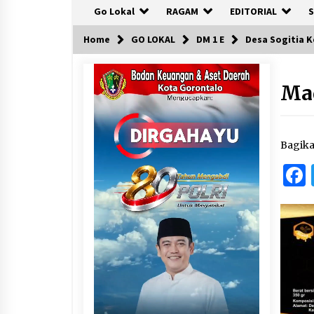
Go Lokal
RAGAM
EDITORIAL
S
Home
GO LOKAL
DM 1 E
Desa Sogitia K
Ma
Bagik