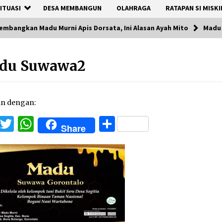
ITUASI
DESA MEMBANGUN
OLAHRAGA
RATAPAN SI MISKI
embangkan Madu Murni Apis Dorsata, Ini Alasan Ayah Mito
Madu
du Suwawa2
an dengan:
Facebook
Twitter
WhatsApp
Share
Share