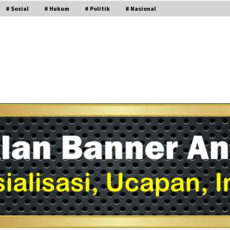
# Sosial
# Hukum
# Politik
# Nasional