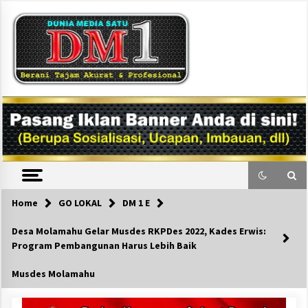
Skip
to
content
DM1
Home
GO LOKAL
DM 1 E
Desa Molamahu Gelar Musdes RKPDes 2022, Kades Erwis:
Program Pembangunan Harus Lebih Baik
Musdes Molamahu