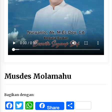
Musdes Molamahu
Bagikan dengan:
Facebook
Twitter
WhatsApp
Share
Share