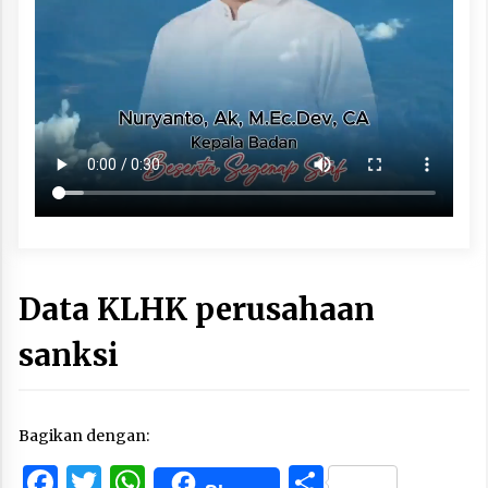
Data KLHK perusahaan
sanksi
Bagikan dengan:
Facebook
Twitter
WhatsApp
Share