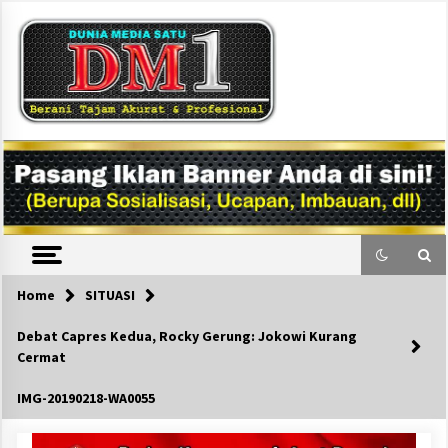
Skip
to
content
DM1
Home
SITUASI
Debat Capres Kedua, Rocky Gerung: Jokowi Kurang
Cermat
IMG-20190218-WA0055