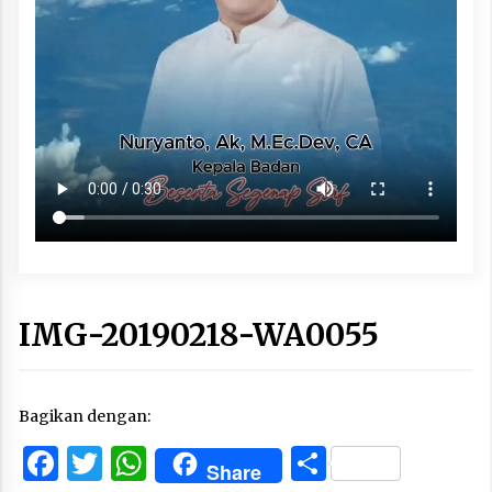
IMG-20190218-WA0055
Bagikan dengan:
Facebook
Twitter
WhatsApp
Share
Share