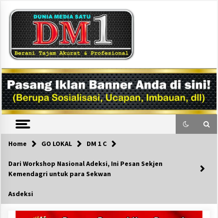
Skip
to
content
DM1
Home
GO LOKAL
DM 1 C
Dari Workshop Nasional Adeksi, Ini Pesan Sekjen
Kemendagri untuk para Sekwan
Asdeksi