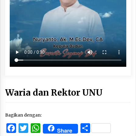
Waria dan Rektor UNU
Bagikan dengan:
Facebook
Twitter
WhatsApp
Share
Share