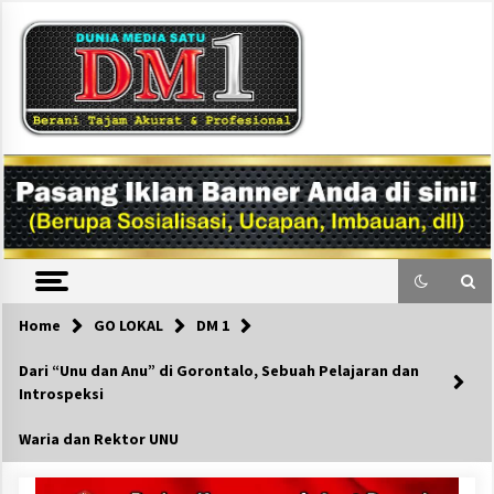
Skip
to
content
DM1
Home
GO LOKAL
DM 1
Dari “Unu dan Anu” di Gorontalo, Sebuah Pelajaran dan
Introspeksi
Waria dan Rektor UNU