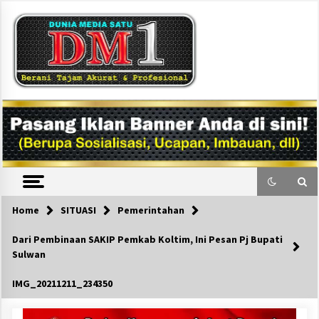
Skip
to
content
DM1
Home
SITUASI
Pemerintahan
Dari Pembinaan SAKIP Pemkab Koltim, Ini Pesan Pj Bupati
Sulwan
IMG_20211211_234350