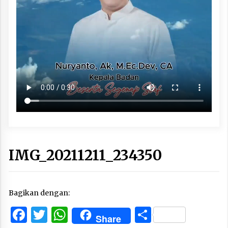
IMG_20211211_234350
Bagikan dengan:
Facebook
Twitter
WhatsApp
Share
Share