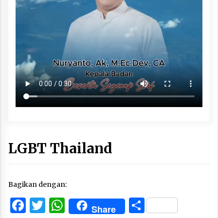
LGBT Thailand
Bagikan dengan:
Facebook
Twitter
WhatsApp
Share
Share