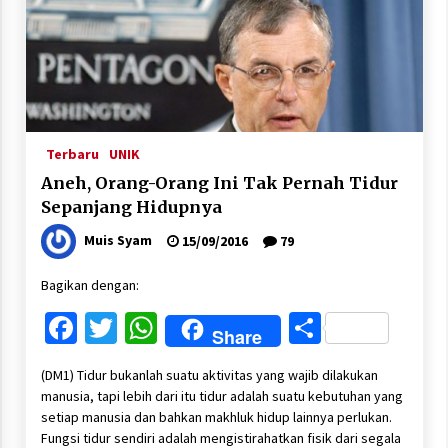
Terbaru
UNIK
Aneh, Orang-Orang Ini Tak Pernah Tidur
Sepanjang Hidupnya
Muis Syam
15/09/2016
79
Bagikan dengan:
Facebook
Twitter
WhatsApp
Share
Share
(DM1) Tidur bukanlah suatu aktivitas yang wajib dilakukan
manusia, tapi lebih dari itu tidur adalah suatu kebutuhan yang
setiap manusia dan bahkan makhluk hidup lainnya perlukan.
Fungsi tidur sendiri adalah mengistirahatkan fisik dari segala