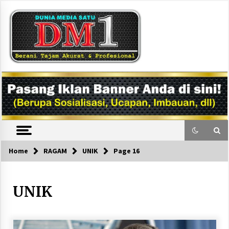
Skip
to
content
DM1
Home
RAGAM
UNIK
Page 16
UNIK