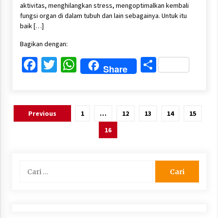
aktivitas, menghilangkan stress, mengoptimalkan kembali
fungsi organ di dalam tubuh dan lain sebagainya. Untuk itu
baik […]
Bagikan dengan:
Facebook
Twitter
WhatsApp
Share
Share
Paginasi
Previous
1
…
12
13
14
15
pos
16
Cari
untuk: