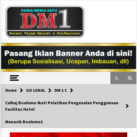
Skip
to
content
DM1
Home
GO LOKAL
DM 1 C
Calhaj Boalemo Ikuti Pelatihan Pengenalan Penggunaan
Fasilitas Hotel
Manasik Boalemo1