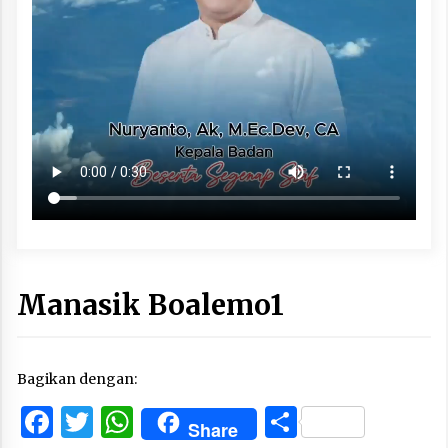
Manasik Boalemo1
Bagikan dengan:
Facebook
Twitter
WhatsApp
Share
Share