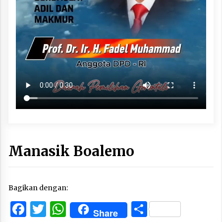
Manasik Boalemo
Bagikan dengan:
Facebook
Twitter
WhatsApp
Share
Share