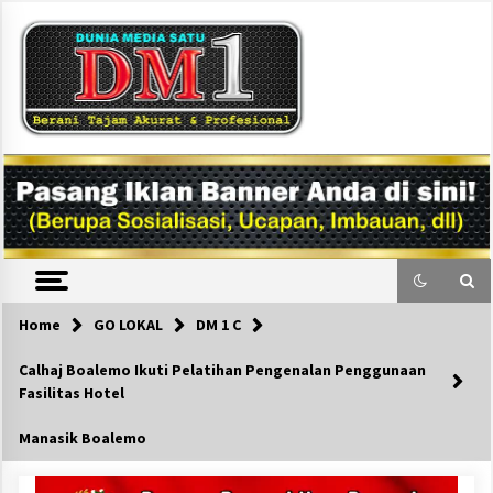
Skip
to
content
DM1
Home
GO LOKAL
DM 1 C
Calhaj Boalemo Ikuti Pelatihan Pengenalan Penggunaan
Fasilitas Hotel
Manasik Boalemo