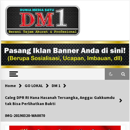
Skip
to
content
DM1
Home
GO LOKAL
DM 1
Caleg DPR RI Hana Hasanah Tersangka, Angga: Gakkumdu
tak Bisa Perlihatkan Bukti
IMG-20190320-WA0070