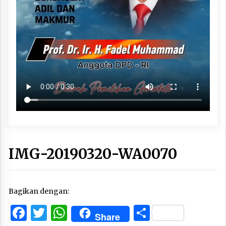
IMG-20190320-WA0070
Bagikan dengan:
Facebook
Twitter
WhatsApp
Share
Share