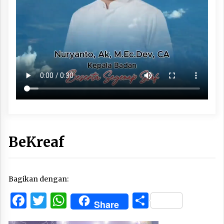
BeKreaf
Bagikan dengan:
Facebook
Twitter
WhatsApp
Share
Share