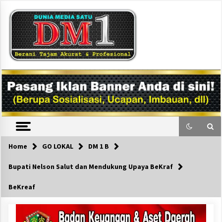
Skip
to
content
DM1
Home
GO LOKAL
DM 1 B
Bupati Nelson Salut dan Mendukung Upaya BeKraf
BeKreaf