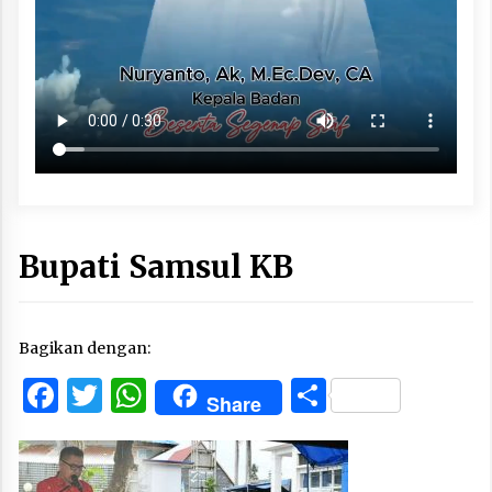
Bupati Samsul KB
Bagikan dengan:
Facebook
Twitter
WhatsApp
Share
Share