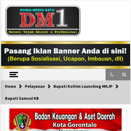
Skip
to
content
DM1
Home
Pelayanan
Bupati Koltim Launching MKJP
Bupati Samsul KB