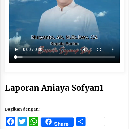
Laporan Aniaya Sofyan1
Bagikan dengan:
Facebook
Twitter
WhatsApp
Share
Share