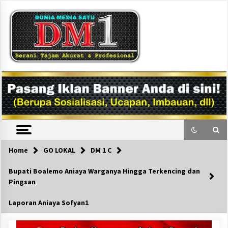
Skip
to
content
DM1
Home
GO LOKAL
DM 1 C
Bupati Boalemo Aniaya Warganya Hingga Terkencing dan
Pingsan
Laporan Aniaya Sofyan1