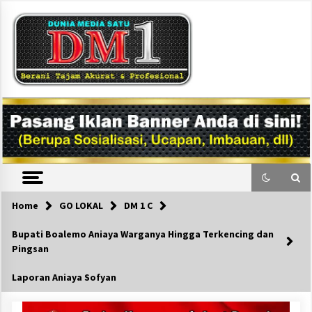
Skip
to
content
DM1
Home
GO LOKAL
DM 1 C
Bupati Boalemo Aniaya Warganya Hingga Terkencing dan
Pingsan
Laporan Aniaya Sofyan