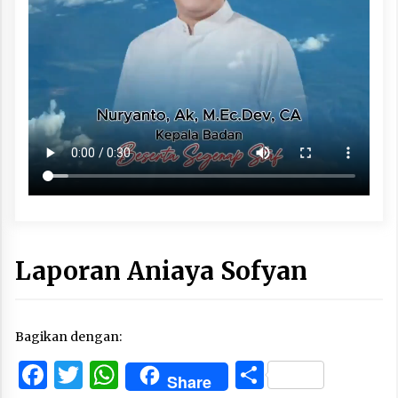
Laporan Aniaya Sofyan
Bagikan dengan:
Facebook
Twitter
WhatsApp
Share
Share