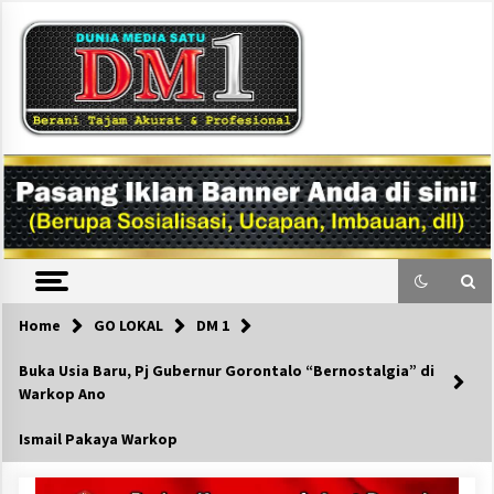
Skip
to
content
DM1
Home
GO LOKAL
DM 1
Buka Usia Baru, Pj Gubernur Gorontalo “Bernostalgia” di
Warkop Ano
Ismail Pakaya Warkop