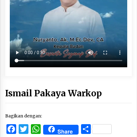
Ismail Pakaya Warkop
Bagikan dengan:
Facebook
Twitter
WhatsApp
Share
Share