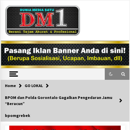
Skip
to
content
DM1
Home
GO LOKAL
BPOM dan Polda Gorontalo Gagalkan Pengedaran Jamu
“Beracun”
bpomgrebek