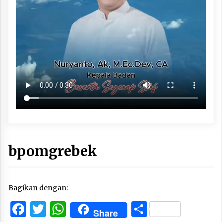
bpomgrebek
Bagikan dengan:
Facebook
Twitter
WhatsApp
Share
Share