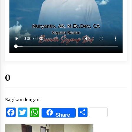
0
Bagikan dengan:
Facebook
Twitter
WhatsApp
Share
Share