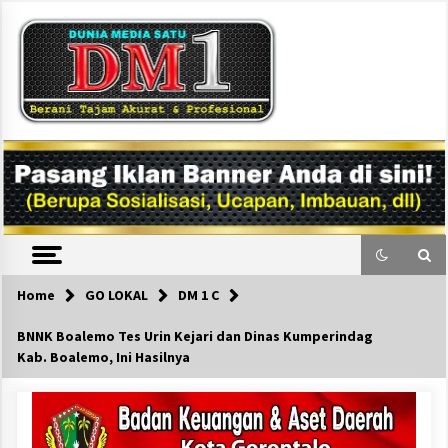
Skip
to
content
DM1
Home
GO LOKAL
DM 1 C
BNNK Boalemo Tes Urin Kejari dan Dinas Kumperindag
Kab. Boalemo, Ini Hasilnya