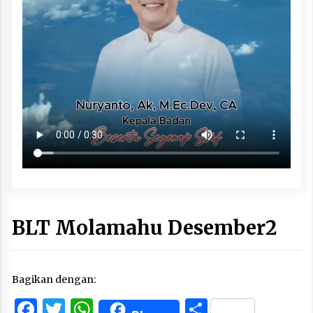
BLT Molamahu Desember2
Bagikan dengan:
Facebook
Twitter
WhatsApp
Share