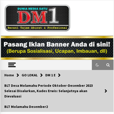
Skip
to
content
DM1
Home
GO LOKAL
DM 1 E
BLT Desa Molamahu Periode Oktober-Desember 2023
Selesai Disalurkan, Kades Erwis: Selanjutnya akan
Dievaluasi
BLT Molamahu Desember2