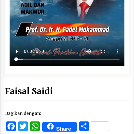
Faisal Saidi
Bagikan dengan:
Facebook
Twitter
WhatsApp
Share
Share