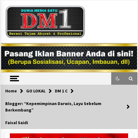
Skip
to
content
DM1
Home
GO LOKAL
DM 1 C
Blogger: “Kepemimpinan Darwis, Layu Sebelum
Berkembang”
Faisal Saidi