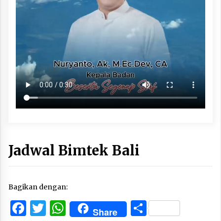
Jadwal Bimtek Bali
Bagikan dengan:
Facebook
Twitter
WhatsApp
Share
Share