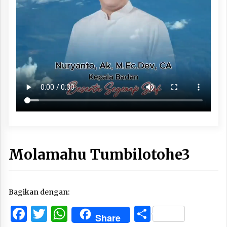
Molamahu Tumbilotohe3
Bagikan dengan:
Facebook
Twitter
WhatsApp
Share
Share