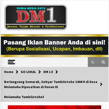
Skip
to
content
DM1
Home
GO LOKAL
DM 1 E
Berlangsung Semarak, Gebyar Tumbilotohe 1444 H di Desa
Molamahu Dipusatkan di Dusun III
Molamahu Tumbilotohe3