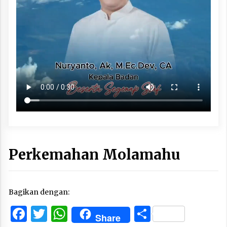
Perkemahan Molamahu
Bagikan dengan:
Facebook
Twitter
WhatsApp
Share
Share