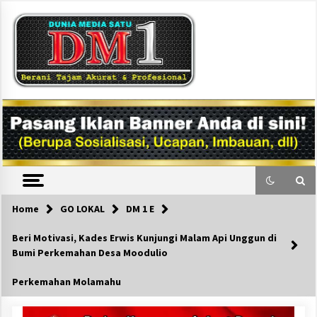
Skip
to
content
DM1
Home
GO LOKAL
DM 1 E
Beri Motivasi, Kades Erwis Kunjungi Malam Api Unggun di
Bumi Perkemahan Desa Moodulio
Perkemahan Molamahu