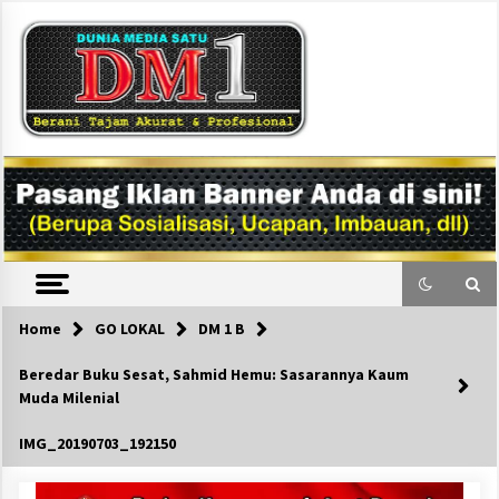
Skip
to
content
DM1
Home
GO LOKAL
DM 1 B
Beredar Buku Sesat, Sahmid Hemu: Sasarannya Kaum
Muda Milenial
IMG_20190703_192150