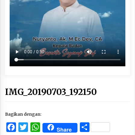
IMG_20190703_192150
Bagikan dengan:
Facebook
Twitter
WhatsApp
Share
Share