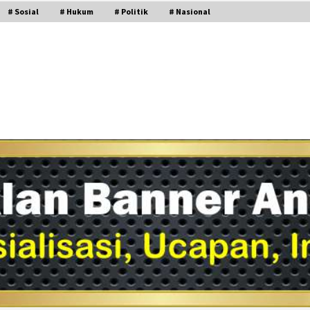
# Sosial
# Hukum
# Politik
# Nasional