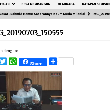
ITUASI
DESA MEMBANGUN
OLAHRAGA
RATAPAN SI MISKI
Sesat, Sahmid Hemu: Sasarannya Kaum Muda Milenial
IMG_20190
G_20190703_150555
an dengan:
Facebook
Twitter
WhatsApp
Share
Share