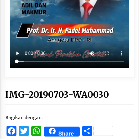
IMG-20190703-WA0030
Bagikan dengan:
Facebook
Twitter
WhatsApp
Share
Share