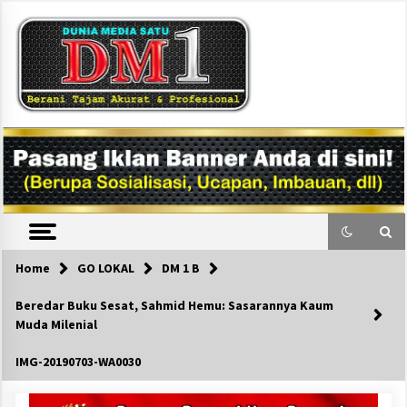
Skip
to
content
DM1
Home
GO LOKAL
DM 1 B
Beredar Buku Sesat, Sahmid Hemu: Sasarannya Kaum
Muda Milenial
IMG-20190703-WA0030