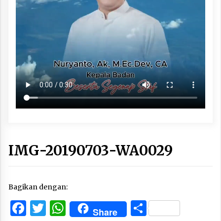
IMG-20190703-WA0029
Bagikan dengan:
Facebook
Twitter
WhatsApp
Share
Share