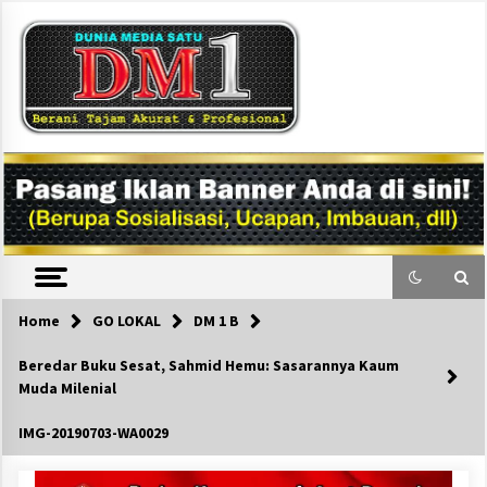
Skip
to
content
DM1
Home
GO LOKAL
DM 1 B
Beredar Buku Sesat, Sahmid Hemu: Sasarannya Kaum
Muda Milenial
IMG-20190703-WA0029