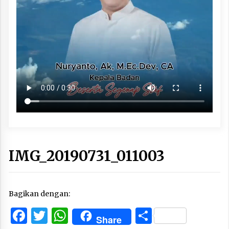
IMG_20190731_011003
Bagikan dengan:
Facebook
Twitter
WhatsApp
Share
Share