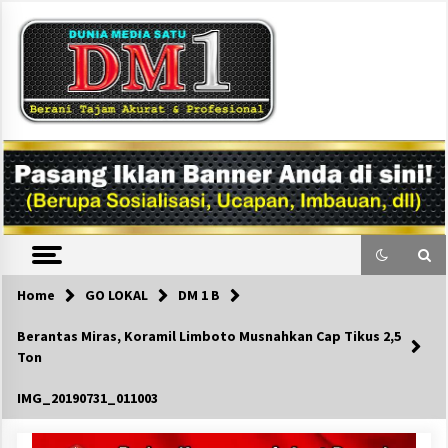
Skip
to
content
DM1
Home
GO LOKAL
DM 1 B
Berantas Miras, Koramil Limboto Musnahkan Cap Tikus 2,5
Ton
IMG_20190731_011003