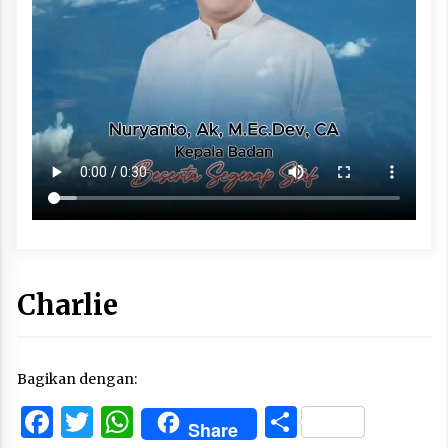
Charlie
Bagikan dengan:
Facebook
Twitter
WhatsApp
Share
Share