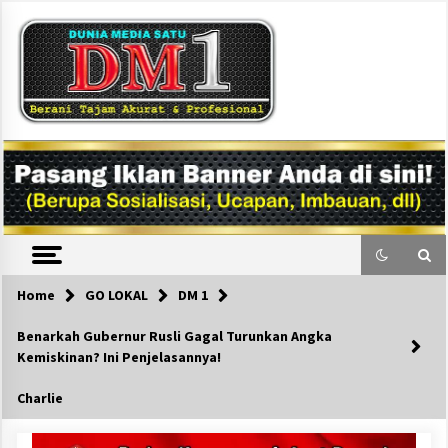
Skip
to
content
DM1
Home
GO LOKAL
DM 1
Benarkah Gubernur Rusli Gagal Turunkan Angka
Kemiskinan? Ini Penjelasannya!
Charlie