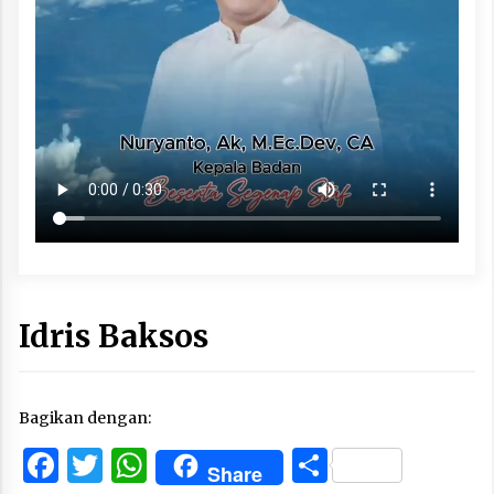
Idris Baksos
Bagikan dengan:
Facebook
Twitter
WhatsApp
Share
Share