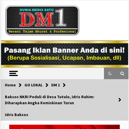
Skip
to
content
DM1
Home
GO LOKAL
DM 1
Baksos NKRI Peduli di Desa Tutulo, Idris Rahim:
Diharapkan Angka Kemiskinan Turun
Idris Baksos