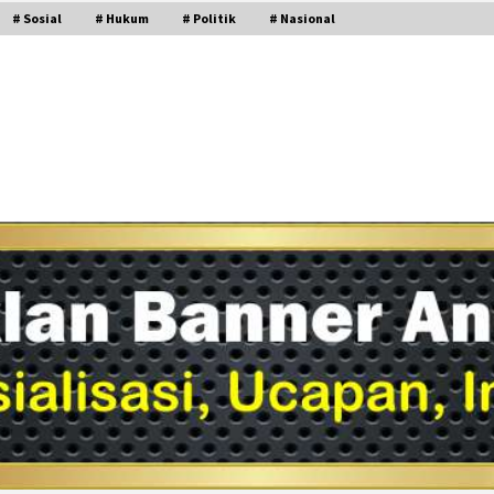
# Sosial
# Hukum
# Politik
# Nasional