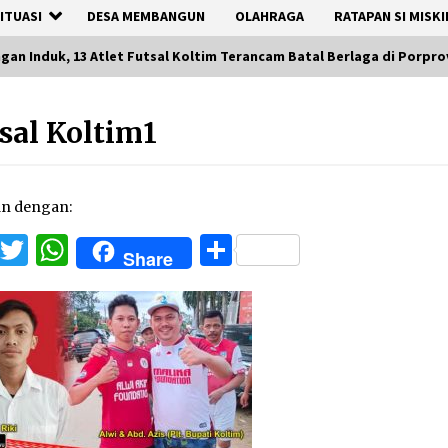
ITUASI
DESA MEMBANGUN
OLAHRAGA
RATAPAN SI MISKI
gan Induk, 13 Atlet Futsal Koltim Terancam Batal Berlaga di Porpro
sal Koltim1
an dengan:
Facebook
Twitter
WhatsApp
Share
Share