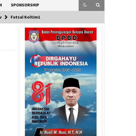
N
SPONSORSHIP
v
Futsal Koltim1