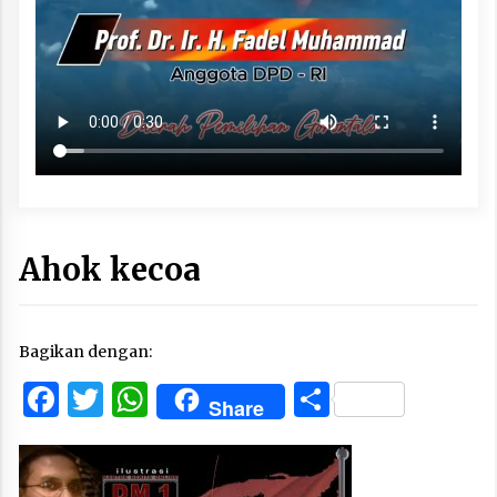
Ahok kecoa
Bagikan dengan:
Facebook
Twitter
WhatsApp
Share
Share