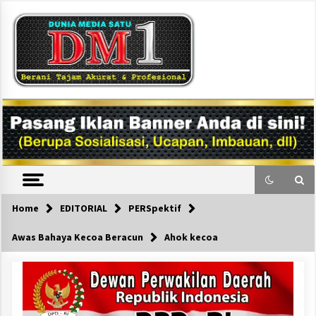
Skip
to
content
DM1
Home
EDITORIAL
PERSpektif
Awas Bahaya Kecoa Beracun
Ahok kecoa