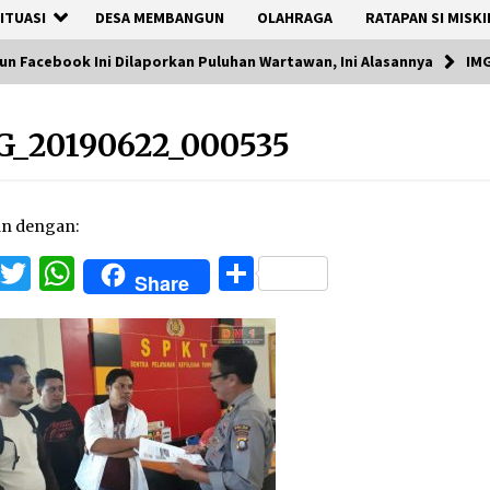
ITUASI
DESA MEMBANGUN
OLAHRAGA
RATAPAN SI MISKI
kun Facebook Ini Dilaporkan Puluhan Wartawan, Ini Alasannya
IM
G_20190622_000535
an dengan:
Facebook
Twitter
WhatsApp
Share
Share