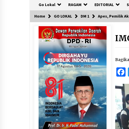
Go Lokal
RAGAM
EDITORIAL
S
Home
GO LOKAL
DM 1
Apes, Pemilik A
IM
Bagik