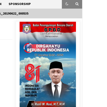
N
SPONSORSHIP
G_20190622_000535