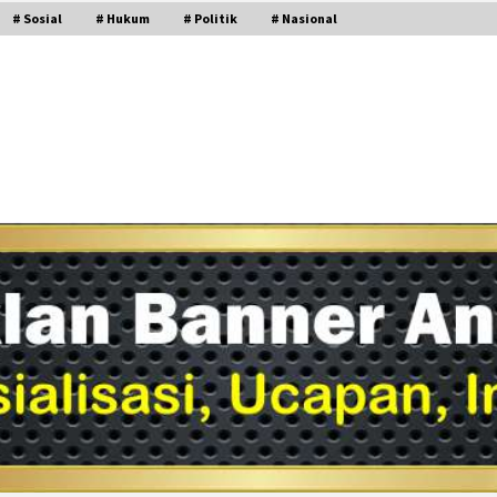
# Sosial
# Hukum
# Politik
# Nasional