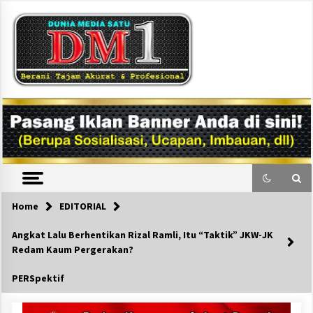
Skip
to
content
DM1
Home
EDITORIAL
Angkat Lalu Berhentikan Rizal Ramli, Itu “Taktik” JKW-JK
Redam Kaum Pergerakan?
PERSpektif