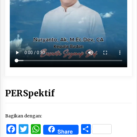
PERSpektif
Bagikan dengan:
Facebook
Twitter
WhatsApp
Share
Share