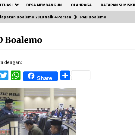
ITUASI
DESA MEMBANGUN
OLAHRAGA
RATAPAN SI MISKI
apatan Boalemo 2018 Naik 4 Persen
PAD Boalemo
D Boalemo
an dengan:
Facebook
Twitter
WhatsApp
Share
Share