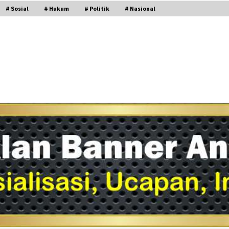
# Sosial
# Hukum
# Politik
# Nasional