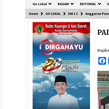
Go Lokal
RAGAM
EDITORIAL
S
Home
GO LOKAL
DM 1 C
Anggaran Pend
PA
Bagik